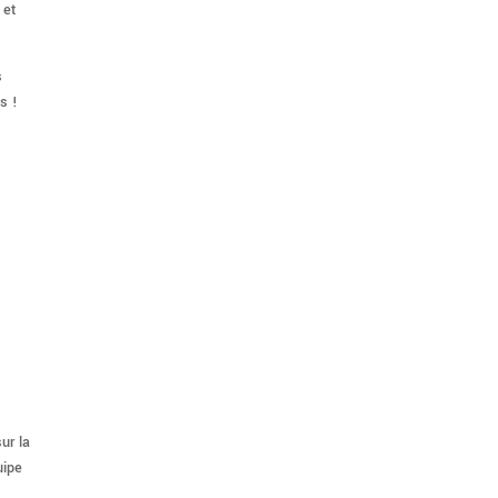
 et
s
s !
ur la
uipe