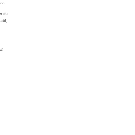
ce.
er du
atif,
if
.