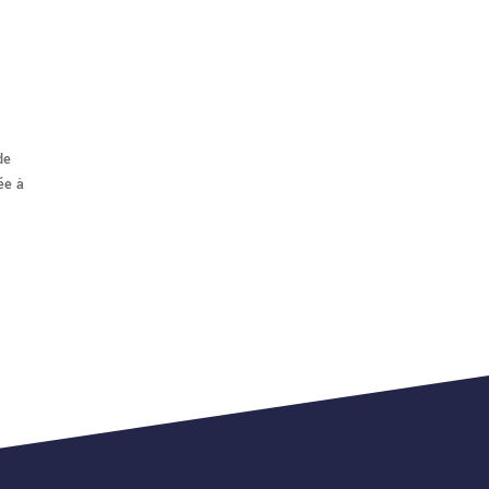
de
ée à